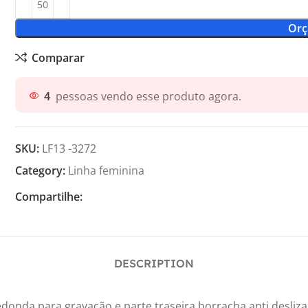
Orç
Comparar
4
pessoas vendo esse produto agora.
SKU:
LF13 -3272
Category:
Linha feminina
Compartilhe:
DESCRIPTION
donda para gravação e parte traseira borracha anti deslizant