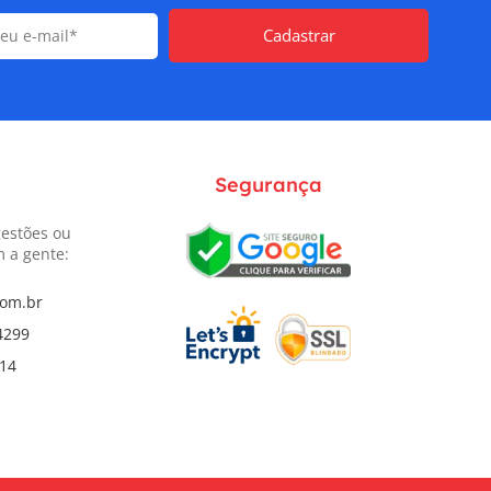
Cadastrar
Segurança
gestões ou
m a gente:
com.br
4299
814