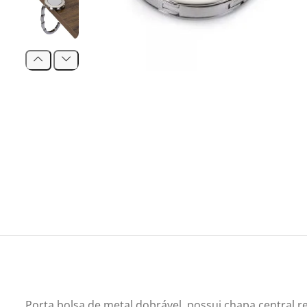
Porta bolsa de metal dobrável, possui chapa central re