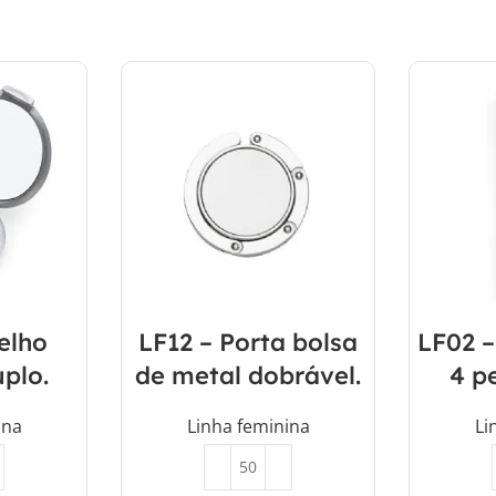
elho
LF12 – Porta bolsa
LF02 –
uplo.
de metal dobrável.
4 pe
ina
Linha feminina
Li