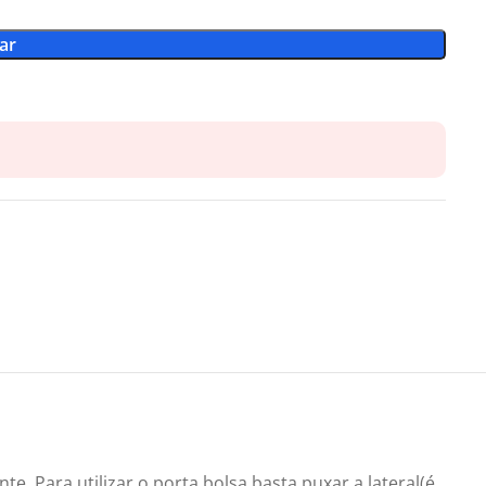
ar
e. Para utilizar o porta bolsa basta puxar a lateral(é