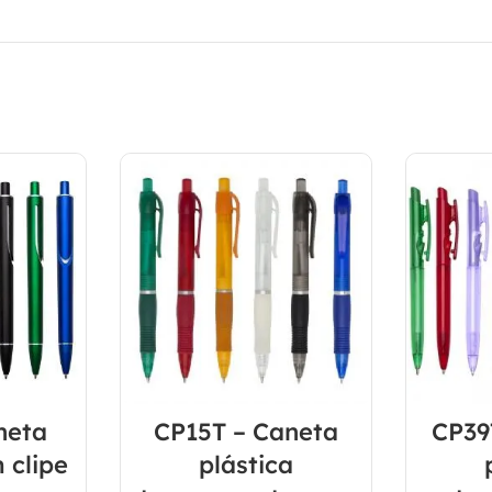
neta
CP15T – Caneta
CP39
 clipe
plástica