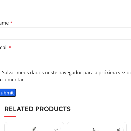
ame
*
mail
*
Salvar meus dados neste navegador para a próxima vez q
u comentar.
RELATED PRODUCTS