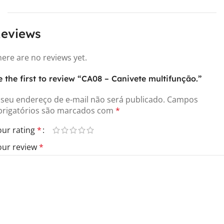
eviews
here are no reviews yet.
e the first to review “CA08 – Canivete multifunção.”
 seu endereço de e-mail não será publicado.
Campos
brigatórios são marcados com
*
our rating
*
our review
*